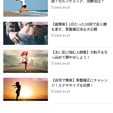
因？セルフチェック、治療法は？
2020.04.23
コラム
【超簡単】1日たった10回で反り腰
を直す、骨盤矯正法を大公開
2020.04.23
コラム
【太い足に悩む人朗報】大転子を引
っ込めて脚やせしよう！
2020.04.23
コラム
【自宅で簡単】骨盤矯正にチャレン
ジ！エクササイズを伝授！
2020.04.23