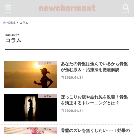
newcharmant
menu
search
HOME
コラム
CATEGORY
コラム
コラム
あなたの骨盤は歪んでいるかも骨盤
が歪む原因・治療法を徹底解説
2020.04.24
コラム
ぽっこりお腹や垂れ尻を改善！骨盤
を矯正するトレーニングとは？
2020.04.24
コラム
骨盤のズレを無くしたい･･･！効果の