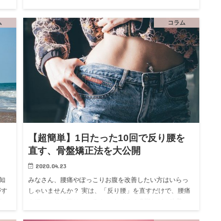
る要
好悪く、何より腰痛の原因となってしまいます。 そもそ
姿
も猫背とは、猫のように背中が丸く曲がって頭が前に突
き出した姿勢です…
ム
コラム
【超簡単】1日たった10回で反り腰を
直す、骨盤矯正法を大公開
2020.04.23
知
みなさん、腰痛やぽっこりお腹を改善したい方はいらっ
がす
しゃいませんか？ 実は、「反り腰」を直すだけで、腰痛
れ
やぽっこりお腹はもちろん、 むくみやO脚などの改善に
で
も繋がります。 「反り腰」は骨盤矯正をすることで、簡