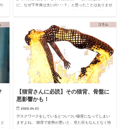
の
に、なぜ下半身は太いの･･･？」と思ったことはありませ
はそ
んか？ もしかしたらそれは、「骨盤の歪み」が原因にな
ご紹
っているのかもしれません。 今回は骨盤が歪む原因と骨
盤矯正法をご…
ム
コラム
？
【猫背さんに必読】その猫背、骨盤に
悪影響かも！
2020.04.23
デスクワークをしているとついつい猫背になってしまい
くと
ますよね。 猫背で姿勢が悪いと、見た目もなんとなく恰