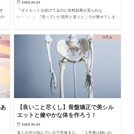
2020.04.24
す
『ダイエットを続けてるのに全然効果が見られな
心の
い・・。』 『思っていた箇所と違うところが痩せてしま
、な
った・・。』 ダイエットを続けていて、そんな風に感じ
の
ることはありませんか？ 実はそれ、骨盤が歪んでいるか
らなのかもしれません…
ム
コラム
のあ
【良いこと尽くし】骨盤矯正で美シル
エットと健やかな体を作ろう！
2020.04.24
多くの方が悩んでいる下半身太り。 「上半身は細いの