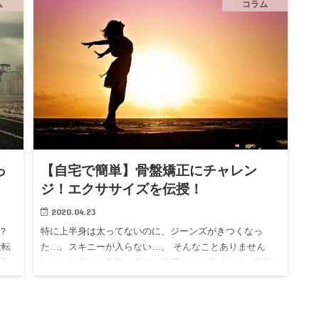
単に改善され、…
ム
コラム
っ
【自宅で簡単】骨盤矯正にチャレン
ジ！エクササイズを伝授！
2020.04.23
？
特に上半身は太ってないのに、ジーンズがきつくなっ
大転
た…。スキニーが入らない…。 そんなことありません
子
か？その悩み、骨盤の歪みが原因かも。痩せやすい体質
 太
に変わると話題話題の「骨盤矯正」をセルフでできる方
法をお伝えします！ 骨…