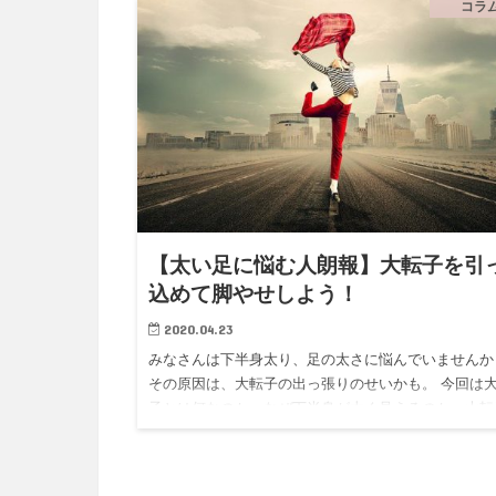
を解説します！ あ…
コラ
【太い足に悩む人朗報】大転子を引
込めて脚やせしよう！
2020.04.23
みなさんは下半身太り、足の太さに悩んでいませんか
その原因は、大転子の出っ張りのせいかも。 今回は
子とは何なのか、なぜ下半身が太く見えるのか、大転
を矯正する方法についてお話しします！ 大転子とは？
ももの付け根に…