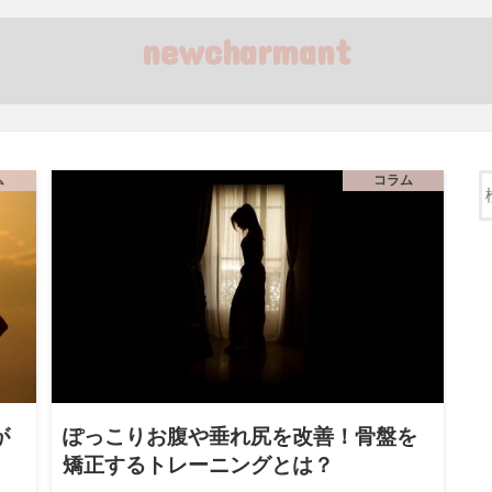
newcharmant
ム
コラム
が
ぽっこりお腹や垂れ尻を改善！骨盤を
矯正するトレーニングとは？