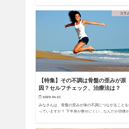
いうことを知っていますか？ 「骨盤のねじれ」が出
因は様々です。就寝時の体勢、運動不足、猫背などの
勢の悪さなどの生活…
コラ
【特集】その不調は骨盤の歪みが原
因？セルフチェック、治療法は？
2020.04.23
みなさんは、骨盤の歪みが体の不調につながることを
っていますか？ 下半身が痩せにくい…なんだか頭痛
る…その原因は、もしかしたら【骨盤の歪み】かもし
ないんです。この記事では、原因から詳しい治療法ま